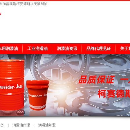
理加盟就选柯赛德斯加美润滑油
车用润滑油
工业润滑油
润滑油资讯
品牌代理见证
关于
问答
|
润滑油代理
|
润滑油加盟