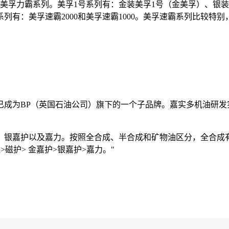
美孚力霸系列。美孚1号系列有：金装美孚1号（金美孚）、银装
：美孚速霸2000和美孚速霸1000。美孚速霸系列比较特别，
多已成为BP（英国石油公司）旗下的一个子品牌。嘉实多机油研
、银嘉护以及嘉力。按照全合成、半合成和矿物油区分，全合成
磁护> 金嘉护>银嘉护>嘉力。"