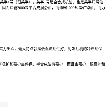
美孚1号（银美孚）。美孚1号是全合成机油，也是美孚润滑油
因为速霸2000是半合成润滑油，而速霸1000却是矿物油。而力
发实力出众，最大特点就是低温流动性好，对发动机的冷启动保
有极护和磁护启停保，半合成油有磁护，而且金嘉护、银嘉护和