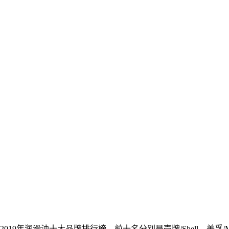
润滑油十大品牌排行榜，前十名分别是壳牌/Shell、美孚/Mobil、嘉