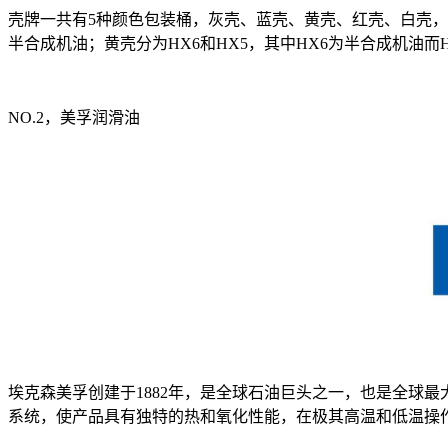
壳牌一共有5种颜色包装桶，灰壳、蓝壳、黄壳、红壳、白壳，
半合成机油；黄壳分为HX6和HX5，其中HX6为半合成机油而
NO.2，美孚润滑油
埃克森美孚创建于1882年，是全球石油巨头之一，也是全球
系统，使产品具有独特的热和氧化性能，在极其高温和低温操