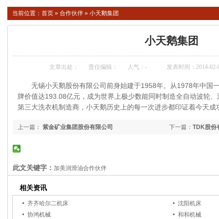
当前位置：
首页
»
合作伙伴
»
小天鹅集团
小天鹅集团
文章出处：
责任编辑：
人气：
-
发表时间：2014-02-08 
无锡小天鹅股份有限公司前身始建于1958年。从1978年中国一
牌价值达193.08亿元，成为世界上极少数能同时制造全自动波轮
第三大洗衣机制造商，小天鹅历史上的每一次进步都印证着今天成
上一篇：
紫金矿业集团股份有限公司
下一篇：
TDK股份
此文关键字：
加美润滑油合作伙伴
相关资讯
齐齐哈尔二机床
沈阳机床
协鸿机械
和和机械