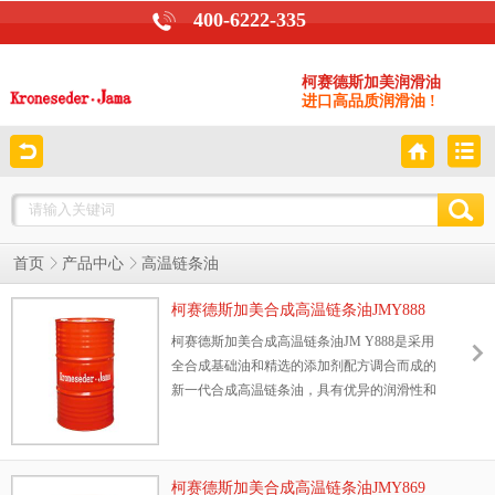
400-6222-335
柯赛德斯加美润滑油
进口高品质润滑油 !
首页
产品中心
高温链条油
柯赛德斯加美合成高温链条油JMY888
柯赛德斯加美合成高温链条油JM Y888是采用
全合成基础油和精选的添加剂配方调合而成的
新一代合成高温链条油，具有优异的润滑性和
粘附性，抗磨效果优秀，低蒸发，无残留，有
优异的抗高温、抗腐蚀性能。
柯赛德斯加美合成高温链条油JMY869