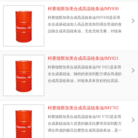
可应用于食品加工业和避免污染的链条润滑。
柯赛德斯加美合成高温链条油JMY830
柯赛德斯加美合成高温链条油JMY830是采用
全合成基础油加入高品质添加剂调合而成的食
品级合成高温链条油，无色无味无毒，对链条
具有良好的抗高温、抗腐蚀及清净性，去污
强、无污染、不积炭特点。应用于食品加工业
和避免污染的链条润滑。
柯赛德斯加美合成高温链条油JMY821
柯赛德斯加美合成高温链条油JM Y821是采用
全合成基础油、独特的添加剂配方调合而成的
合成高温链条油，对链条具有良好的抗高温、
抗腐蚀及清净性，去污强、无污染、不积炭等
特点。
柯赛德斯加美合成高温链条油JMY765
柯赛德斯加美合成高温链条油JM Y765是采用
合成基础油加入优质的极压抗磨等添加剂配方
调合而成的极压抗磨型合成高温链条油，是一
种特别为高温环境而精心配制的链条油。它良