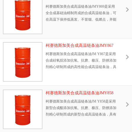
柯赛德斯加美合成高温链条油JMY869是采用
全合成基础油精制而成的合成高温链条油，可
在高温下保持低蒸发、不冒烟、低燃点，并能
产生一层干性润滑膜，避免设备链条在高温下
磨损、卡链，减少耗油量，非常适用于各种特
高温烘箱、铁氟龙涂装、铝锭溶解炉等。
柯赛德斯加美合成高温链条油JMY867
柯赛德斯加美合成高温链条油JM Y867是采用
合成硅氧烷添加抗氧、抗磨、极压、防锈添加
剂精心研制而成的高性能合成高温链条油，具
有高粘度指数，耐高温、低温流动性佳，良好
的剪切稳定性，优异的抗氧化与热稳定性、低
蒸发、不积炭等特点。
柯赛德斯加美合成高温链条油JMY858
柯赛德斯加美合成高温链条油JM Y858是采用
新型合成酯添加抗氧、抗磨、极压、防锈添加
剂精心研制而成的新型合成高温链条油，具有
优异的润滑性和粘附性，抗磨效果优秀，低蒸
发，无残留，有良好的抗高温、抗腐蚀性能。