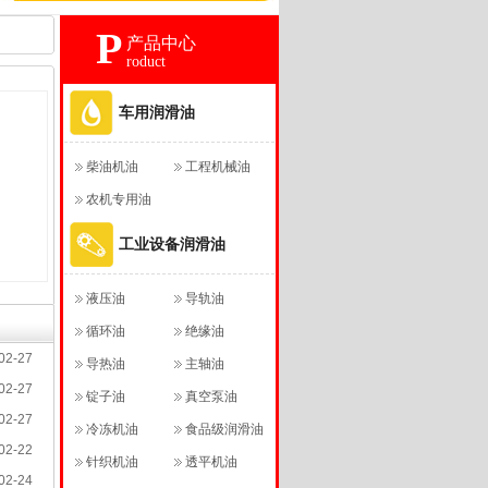
P
产品中心
roduct
车用润滑油
柴油机油
工程机械油
农机专用油
工业设备润滑油
液压油
导轨油
循环油
绝缘油
02-27
导热油
主轴油
02-27
锭子油
真空泵油
02-27
冷冻机油
食品级润滑油
02-22
针织机油
透平机油
02-24