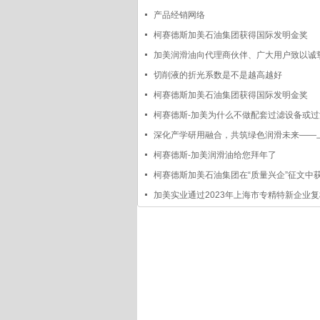
证书”
产品经销网络
柯赛德斯加美石油集团获得国际发明金奖
加美润滑油向代理商伙伴、广大用户致以诚
和新年
切削液的折光系数是不是越高越好
柯赛德斯加美石油集团获得国际发明金奖
柯赛德斯-加美为什么不做配套过滤设备或
油的服务呢?
深化产学研用融合，共筑绿色润滑未来——
润滑油品行业协会与上海柯赛德斯加美石油集
柯赛德斯-加美润滑油给您拜年了
协议
柯赛德斯加美石油集团在“质量兴企”征文中
加美实业通过2023年上海市专精特新企业复