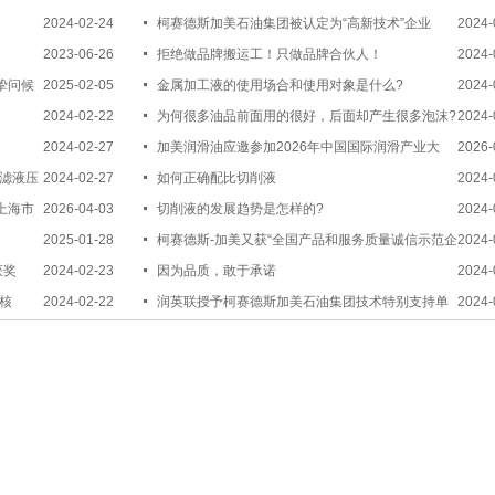
2024-02-24
察！
柯赛德斯加美石油集团被认定为“高新技术”企业
2024-
2023-06-26
拒绝做品牌搬运工！只做品牌合伙人！
2024-
挚问候
2025-02-05
金属加工液的使用场合和使用对象是什么?
2024-
2024-02-22
为何很多油品前面用的很好，后面却产生很多泡沫?
2024-
2024-02-27
加美润滑油应邀参加2026年中国国际润滑产业大
2026-
过滤液压
2024-02-27
会，共话绿色润滑新未来
如何正确配比切削液
2024-
上海市
2026-04-03
切削液的发展趋势是怎样的?
2024-
团签署战略创新合作
2025-01-28
柯赛德斯-加美又获“全国产品和服务质量诚信示范企
2024-
获奖
2024-02-23
业”称号
因为品质，敢于承诺
2024-
核
2024-02-22
润英联授予柯赛德斯加美石油集团技术特别支持单
2024-
位