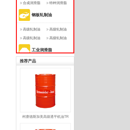
合成润滑脂
特种润滑脂
钢板轧制油
高级轧制油
高级轧制油
RL11
高级轧制油
RL120
高级轧制油
RL160
RL180
工业润滑脂
推荐产品
多效润滑脂
高级工业润滑
二硫化钼锂基
脂
多功能特级润
脂
多功能高温润
滑脂
滑脂
柯赛德斯加美高级透平机油TR