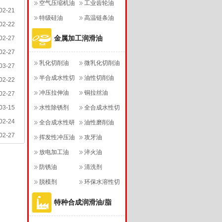
空气压缩机油
工业齿轮油
02-21
特级硅油
高温链条油
02-22
金属加工润滑油
02-27
02-27
乳化切削油
微乳化切削油
03-27
半合成水性切
油性切削油
02-22
削液
冲压拉伸油
铜拉丝油
02-27
03-15
水性除锈剂
全合成水性切
02-24
全合成水性研
削液
油性磨削油
02-27
磨液
挥发性冲压油
攻牙油
放电加工油
淬火油
防锈油
清洗剂
脱模剂
环保水溶性切
削液
特种合成润滑油/脂