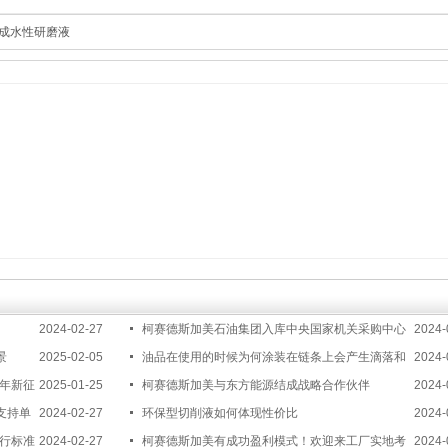
成水性研磨液
2024-02-27
柯赛德斯加美石油集团入库中央国家机关采购中心
2024-
景
2025-02-05
供应商
油品在使用的时候为何涂装在链条上会产生滴落和
2024-
蛇年新征
2025-01-25
积炭呢?
柯赛德斯加美与东方能源结成战略合作伙伴
2024-
支持单
2024-02-27
环保型切削液如何体现性价比
2024-
执行标准
2024-02-27
柯赛德斯加美有成功盈利模式！欢迎来工厂实地考
2024-