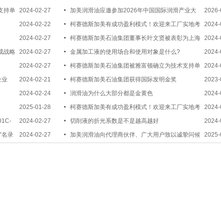
支持单
2024-02-27
加美润滑油应邀参加2026年中国国际润滑产业大
2026-
2024-02-22
会，共话绿色润滑新未来
柯赛德斯加美有成功盈利模式！欢迎来工厂实地考
2024-
2024-02-27
察！
柯赛德斯加美石油集团董事长叶文贤被表彰为上海
2024-
成战略
2024-02-27
市优秀科技企业家
金属加工液的使用场合和使用对象是什么?
2024-
2024-02-27
柯赛德斯加美石油集团被雅富顿确立为技术支持单
2024-
企业
2024-02-21
位
柯赛德斯加美石油集团获得国际发明金奖
2023-
2024-02-24
润滑油为什么大部分都是金黄色
2024-
2025-01-28
柯赛德斯加美有成功盈利模式！欢迎来工厂实地考
2024-
1C-
2024-02-27
察！
切削液的折光系数是不是越高越好
2024-
”名录
2024-02-27
加美润滑油向代理商伙伴、广大用户致以诚挚问候
2025-
和新年