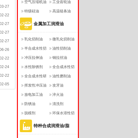
空气压缩机油
工业齿轮油
03-27
特级硅油
高温链条油
02-22
金属加工润滑油
02-27
02-27
乳化切削油
微乳化切削油
02-27
半合成水性切
油性切削油
06-26
削液
冲压拉伸油
铜拉丝油
02-22
02-24
水性除锈剂
全合成水性切
02-22
全合成水性研
削液
油性磨削油
02-05
磨液
挥发性冲压油
攻牙油
放电加工油
淬火油
防锈油
清洗剂
脱模剂
环保水溶性切
削液
特种合成润滑油/脂