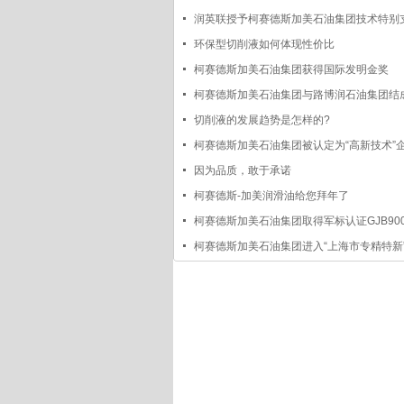
润英联授予柯赛德斯加美石油集团技术特别
位
环保型切削液如何体现性价比
柯赛德斯加美石油集团获得国际发明金奖
柯赛德斯加美石油集团与路博润石油集团结
合作伙伴
切削液的发展趋势是怎样的?
柯赛德斯加美石油集团被认定为“高新技术”
因为品质，敢于承诺
柯赛德斯-加美润滑油给您拜年了
柯赛德斯加美石油集团取得军标认证GJB900
2017
柯赛德斯加美石油集团进入“上海市专精特新