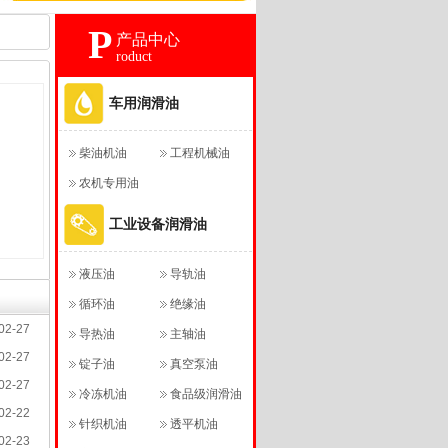
P
产品中心
roduct
车用润滑油
柴油机油
工程机械油
农机专用油
工业设备润滑油
液压油
导轨油
循环油
绝缘油
02-27
导热油
主轴油
02-27
锭子油
真空泵油
02-27
冷冻机油
食品级润滑油
02-22
针织机油
透平机油
02-23