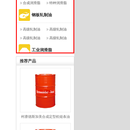
合成润滑脂
特种润滑脂
钢板轧制油
高级轧制油
高级轧制油
RL11
高级轧制油
RL120
高级轧制油
RL160
RL180
工业润滑脂
推荐产品
多效润滑脂
高级工业润滑
二硫化钼锂基
脂
多功能特级润
脂
多功能高温润
滑脂
滑脂
柯赛德斯加美合成定型机链条油
JMCY688