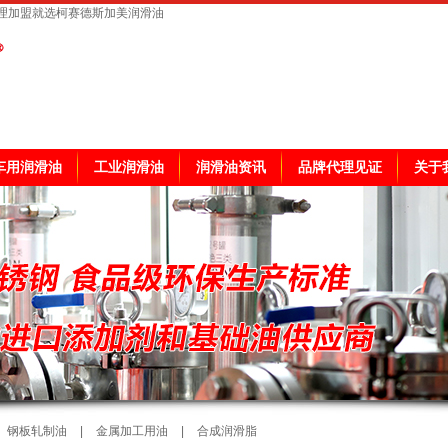
理加盟就选柯赛德斯加美润滑油
车用润滑油
工业润滑油
润滑油资讯
品牌代理见证
关于
钢板轧制油
|
金属加工用油
|
合成润滑脂