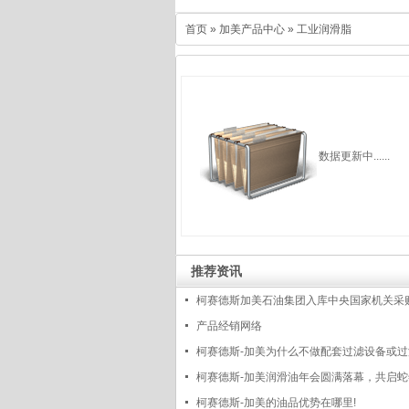
首页
»
加美产品中心
»
工业润滑脂
数据更新中......
推荐资讯
柯赛德斯加美石油集团入库中央国家机关采
供应商
产品经销网络
柯赛德斯-加美为什么不做配套过滤设备或
油的服务呢?
柯赛德斯-加美润滑油年会圆满落幕，共启
程
柯赛德斯-加美的油品优势在哪里!